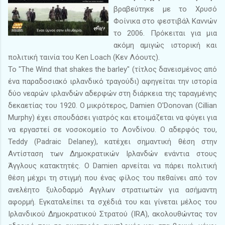
βραβεύτηκε με το Χρυσό
Φοίνικα στο φεστιβάλ Καννών
το 2006. Πρόκειται για μια
ακόμη αμιγώς ιστορική και
πολιτική ταινία του Ken Loach (Κεν Λόουτς).
Το "The Wind that shakes the barley" (τίτλος δανεισμένος από
ένα παραδοσιακό ιρλανδικό τραγούδι) αφηγείται την ιστορία
δύο νεαρών ιρλανδών αδερφών στη διάρκεια της ταραγμένης
δεκαετίας του 1920. Ο μικρότερος, Damien O'Donovan (Cillian
Murphy) έχει σπουδάσει γιατρός και ετοιμάζεται να φύγει για
να εργαστεί σε νοσοκομείο το Λονδίνου. Ο αδερφός του,
Teddy (Padraic Delaney), κατέχει σημαντική θέση στην
Αντίσταση των Δημοκρατικών Ιρλανδών ενάντια στους
Άγγλους κατακτητές. Ο Damien αρνείται να πάρει πολιτική
θέση μέχρι τη στιγμή που ένας φίλος του πεθαίνει από τον
ανελέητο ξυλοδαρμό Αγγλων στρατιωτών για ασήμαντη
αφορμή. Εγκαταλείπει τα σχέδιά του και γίνεται μέλος του
Ιρλανδικού Δημοκρατικού Στρατού (IRA), ακολουθώντας τον