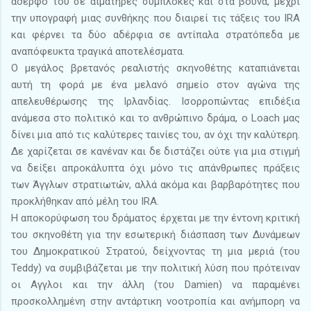
αδερφό του σε αιματηρές συμπλοκές και στα βουνά, μέχρι
την υπογραφή μιας συνθήκης που διαιρεί τις τάξεις του IRA
και φέρνει τα δύο αδέρφια σε αντίπαλα στρατόπεδα με
αναπόφευκτα τραγικά αποτελέσματα.
Ο μεγάλος βρετανός ρεαλιστής σκηνοθέτης καταπιάνεται
αυτή τη φορά με ένα μελανό σημείο στον αγώνα της
απελευθέρωσης της Ιρλανδίας. Ισορροπώντας επιδέξια
ανάμεσα στο πολιτικό και το ανθρώπινο δράμα, ο Loach μας
δίνει μια από τις καλύτερες ταινίες του, αν όχι την καλύτερη.
Δε χαρίζεται σε κανέναν και δε διστάζει ούτε για μια στιγμή
να δείξει απροκάλυπτα όχι μόνο τις απάνθρωπες πράξεις
των Άγγλων στρατιωτών, αλλά ακόμα και βαρβαρότητες που
προκλήθηκαν από μέλη του IRA.
Η αποκορύφωση του δράματος έρχεται με την έντονη κριτική
του σκηνοθέτη για την εσωτερική διάσπαση των Δυνάμεων
του Δημοκρατικού Στρατού, δείχνοντας τη μια μεριά (του
Teddy) να συμβιβάζεται με την πολιτική λύση που πρότειναν
οι Αγγλοι και την άλλη (του Damien) να παραμένει
προσκολλημένη στην αντάρτικη νοοτροπία και ανήμπορη να