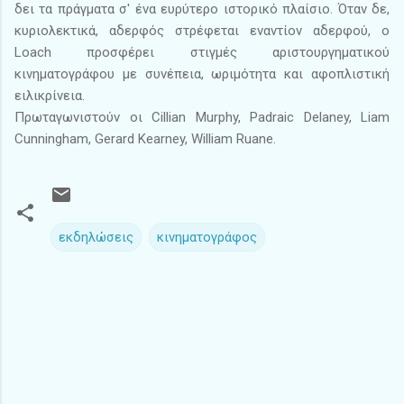
δει τα πράγματα σ' ένα ευρύτερο ιστορικό πλαίσιο. Όταν δε,
κυριολεκτικά, αδερφός στρέφεται εναντίον αδερφού, ο
Loach προσφέρει στιγμές αριστουργηματικού
κινηματογράφου με συνέπεια, ωριμότητα και αφοπλιστική
ειλικρίνεια.
Πρωταγωνιστούν οι Cillian Murphy, Padraic Delaney, Liam
Cunningham, Gerard Kearney, William Ruane.
εκδηλώσεις
κινηματογράφος
Σ
χ
ό
λ
ι